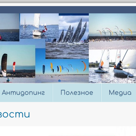
Антидопинг
Полезное
Медиа
вости