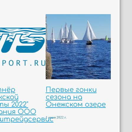
тнёр
Первые гонки
жской
сезона на
ты 2022"
Онежском озере
ания ООО
1 июня 2022 г.
штрейдсервис