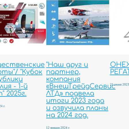
дественские
"Наш друг и
ОНЕ
ты"/ "Кубок
партнер,
РЕГАТ
ублики
компания
21 июня 2023
ия - 1-й
«ВнешТрейдСервис
" 2025г.
ЛТД» подвела
итоги 2023 года
4 г.
и озвучила планы
на 2024 год.
12 января 2024 г.