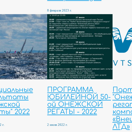
8 февраля 2023 г.
циальные
ПРОГРАММА
Пар
ультаты
ЮБИЛЕЙНОЙ 50-
"Оне
жской
ой ОНЕЖСКОЙ
рега
ты" 2022
РЕГАТЫ - 2022
комп
«Вне
 г.
2 июля 2022 г.
ЛТД»