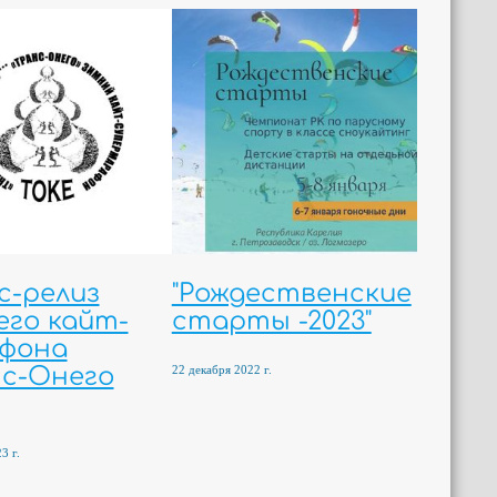
с-релиз
"Рождественские
его кайт-
старты -2023"
фона
22 декабря 2022 г.
нс-Онего
3 г.