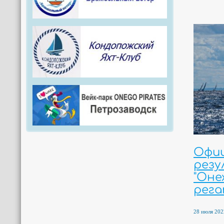
Офи
рез
"Оне
рега
28 июля 2022