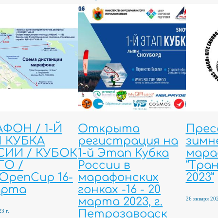
ФОН / 1-Й
Открыта
Прес
П КУБКА
регистрация на
зимн
СИИ / КУБОК
1-й Этап Кубка
мара
ГО /
России в
“Тра
OpenCup 16-
марафонских
2023”
арта
гонках -16 - 20
26 января 202
марта 2023, г.
3 г.
Петрозаводск