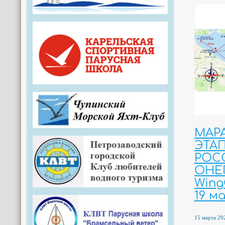
МАРА
ЭТА
РОС
ОНЕ
Wing
19 м
15 марта 202