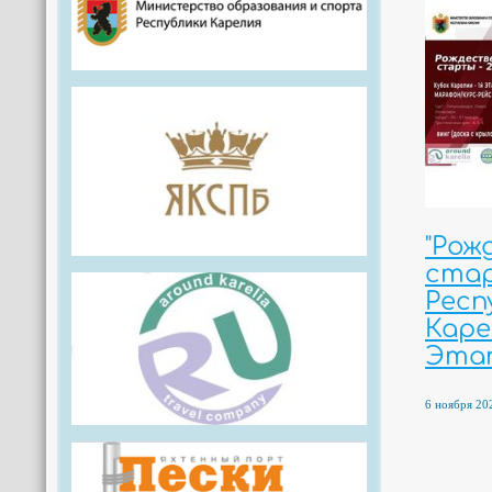
"Рож
стар
Респ
Карел
Этап
6 ноября 202