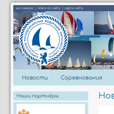
на главную
поиск по сайту
карта сайта
Новости
Соревнования
Но
Наши партнёры