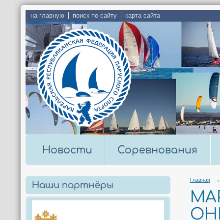
на главную
поиск по сайту
карта сайта
Новости
Соревнования
Главная
→
Наши партнёры
МА
ОНЕ