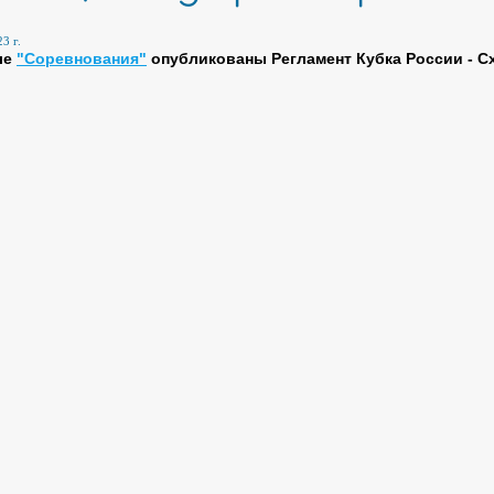
3 г.
ле
"Соревнования"
опубликованы Регламент Кубка России - С