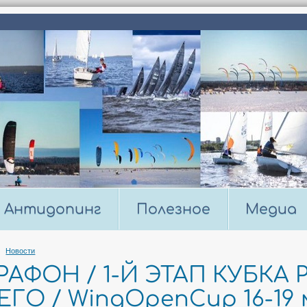
Антидопинг
Полезное
Медиа
Новости
РАФОН / 1-Й ЭТАП КУБКА
ГО / WingOpenCup 16-19