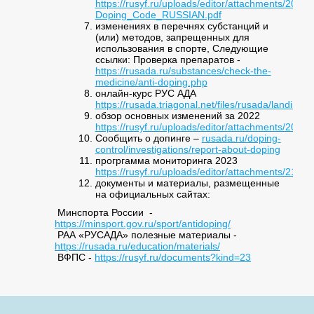
https://rusyf.ru/uploads/editor/attachments/20208
Doping_Code_RUSSIAN.pdf
изменениях в перечнях субстанций и
(или) методов, запрещенных для
использования в спорте, Следующие
ссылки: Проверка препаратов -
https://rusada.ru/substances/check-the-
medicine/anti-doping.php
онлайн-курс РУС АДА
https://rusada.triagonal.net/files/rusada/landing/i
обзор основных изменений за 2022
https://rusyf.ru/uploads/editor/attachments/20
Сообщить о допинге –​
rusada.ru/doping-
control/investigations/report-about-doping
прогргамма мониторинга 2023​
https://rusyf.ru/uploads/editor/attachments/21
документы и материалы, размещенные
на официальных сайтах:
Минспорта России -
https://minsport.gov.ru/sport/antidoping/
РАА «РУСАДА» полезные материалы -
https://rusada.ru/education/materials/
ВФПС -
https://rusyf.ru/documents?kind=23