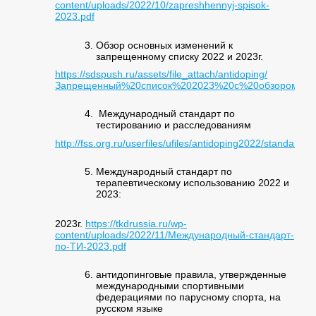
content/uploads/2022/10/zapreshhennyj-spisok-
2023.pdf
Обзор основных изменений к
запрещенному списку 2022 и 2023г.
https://sdspush.ru/assets/file_attach/antidoping/
Запрещенный%20список%202023%20с%20обзором%20
Международный стандарт по
тестированию и расследованиям
http://fss.org.ru/userfiles/ufiles/antidoping2022/standa
Международный стандарт по
терапевтическому использованию 2022 и
2023:
2023г.
https://tkdrussia.ru/wp-
content/uploads/2022/11/Международный-стандарт-
по-ТИ-2023.pdf
антидопинговые правила, утвержденные
международными спортивными
федерациями по парусному спорта, на
русском языке