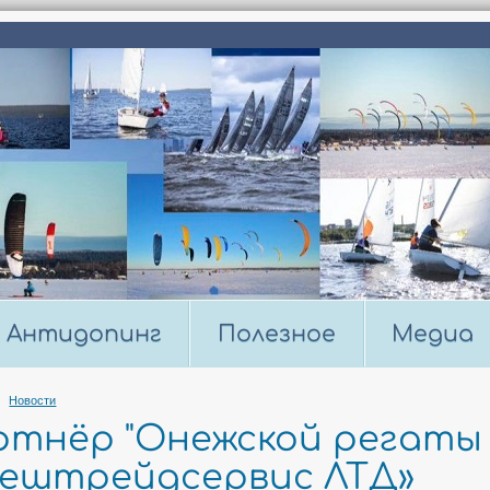
Антидопинг
Полезное
Медиа
Новости
тнёр "Онежской регаты 
нештрейдсервис ЛТД»