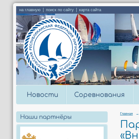
на главную
поиск по сайту
карта сайта
Новости
Соревнования
Главная
→
Наши партнёры
Пар
«В