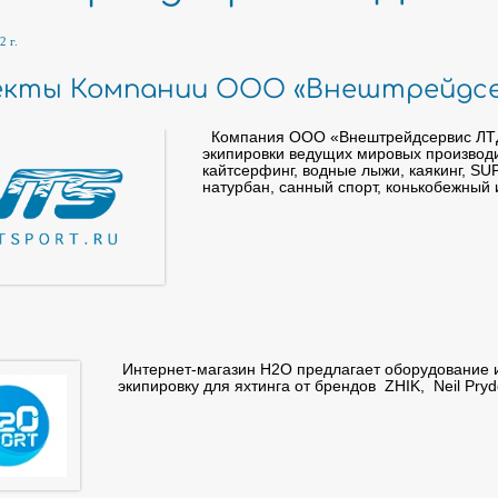
2 г.
кты Компании ООО «Внештрейдсе
Компания ООО «Внештрейдсервис ЛТД
экипировки ведущих мировых производит
кайтсерфинг, водные лыжи, каякинг, SU
натурбан, санный спорт, конькобежный 
Интернет-магазин H2O предлагает оборудование и
экипировку для яхтинга от брендов ZHIK, Neil Pryd